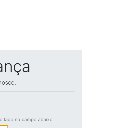
ança
nosco.
ao lado no campo abaixo