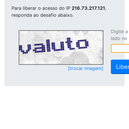
Para liberar o acesso
do IP
216.73.217.121
,
responda ao desafio abaixo.
Digite 
lado no
[trocar imagem]