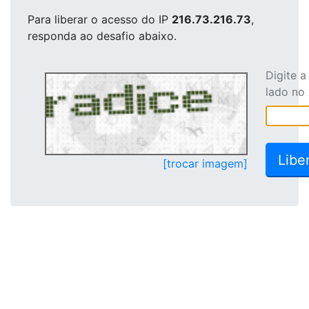
Para liberar o acesso
do IP
216.73.216.73
,
responda ao desafio abaixo.
Digite 
lado no
[trocar imagem]