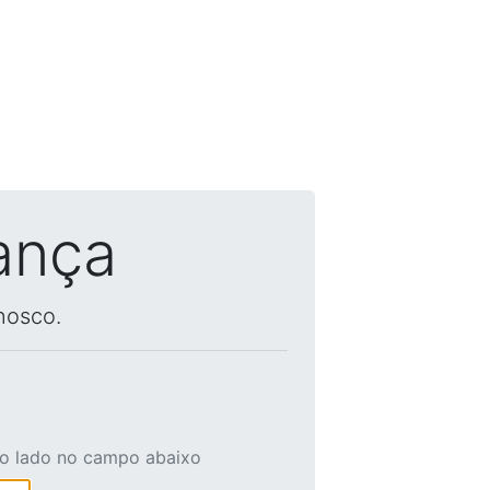
ança
nosco.
ao lado no campo abaixo