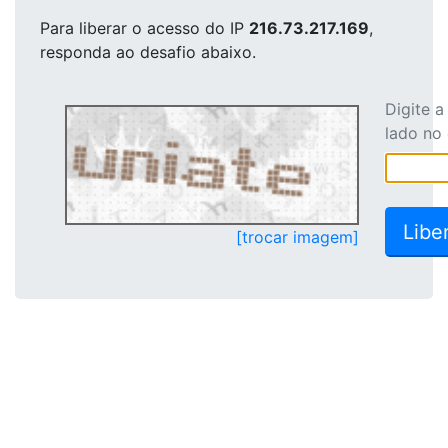
Para liberar o acesso
do IP
216.73.217.169
,
responda ao desafio abaixo.
Digite 
lado no
[trocar imagem]