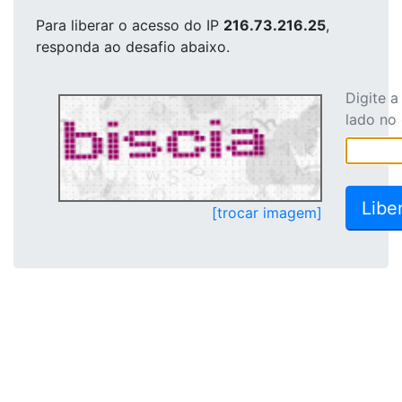
Para liberar o acesso
do IP
216.73.216.25
,
responda ao desafio abaixo.
Digite 
lado no
[trocar imagem]