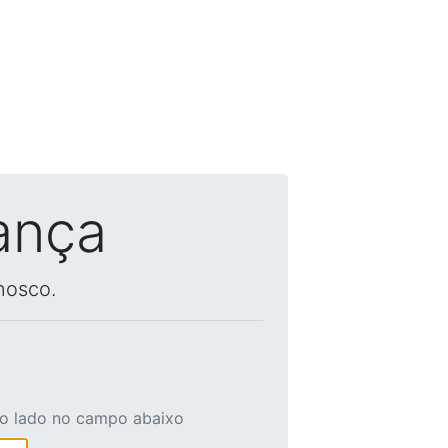
ança
nosco.
ao lado no campo abaixo