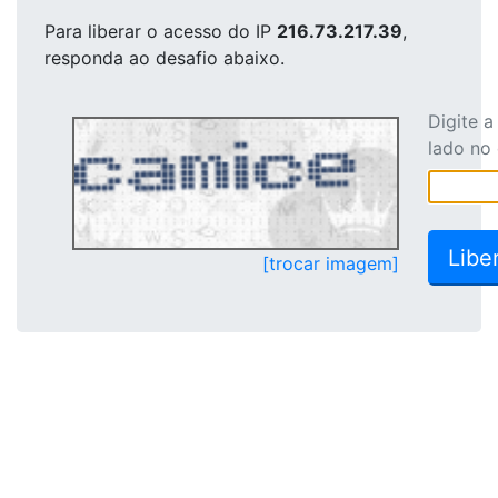
Para liberar o acesso
do IP
216.73.217.39
,
responda ao desafio abaixo.
Digite 
lado no
[trocar imagem]