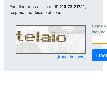
Para liberar o acesso
do IP
216.73.217.11
,
responda ao desafio abaixo.
Digite 
lado no
[trocar imagem]