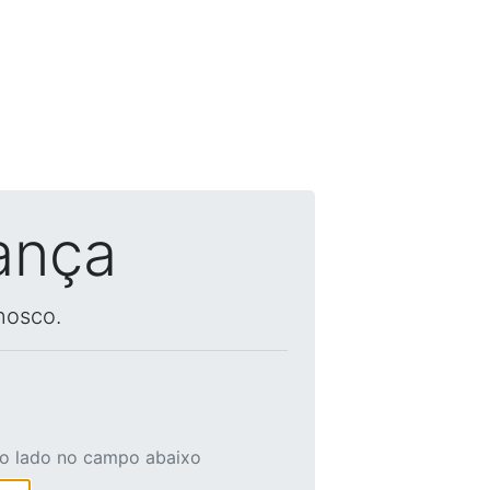
ança
nosco.
ao lado no campo abaixo