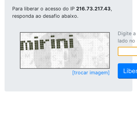
Para liberar o acesso
do IP
216.73.217.43
,
responda ao desafio abaixo.
Digite 
lado no
[trocar imagem]