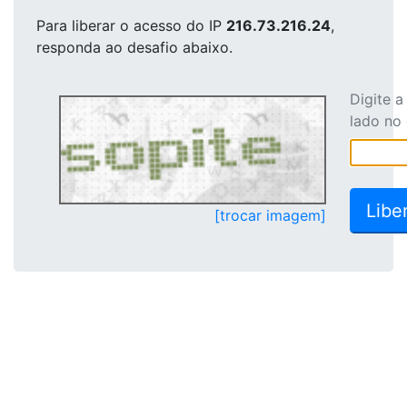
Para liberar o acesso
do IP
216.73.216.24
,
responda ao desafio abaixo.
Digite 
lado no
[trocar imagem]