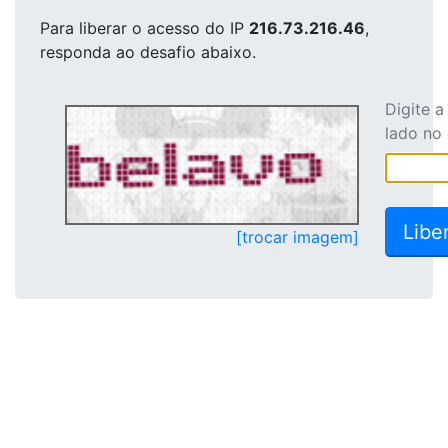
Para liberar o acesso
do IP
216.73.216.46
,
responda ao desafio abaixo.
Digite 
lado no
[trocar imagem]