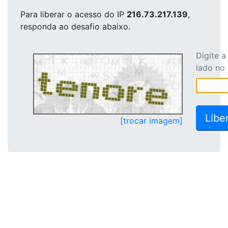
Para liberar o acesso
do IP
216.73.217.139
,
responda ao desafio abaixo.
Digite 
lado no
[trocar imagem]