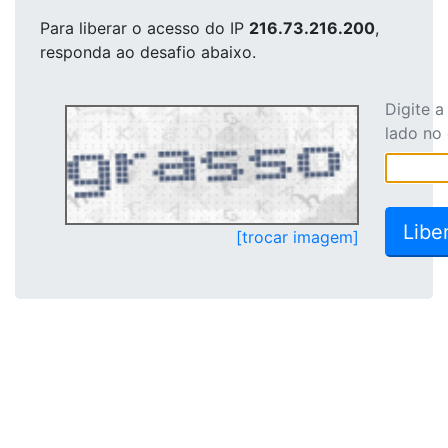
Para liberar o acesso
do IP
216.73.216.200
,
responda ao desafio abaixo.
Digite 
lado no
[trocar imagem]