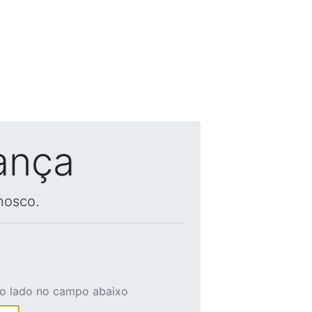
ança
nosco.
ao lado no campo abaixo