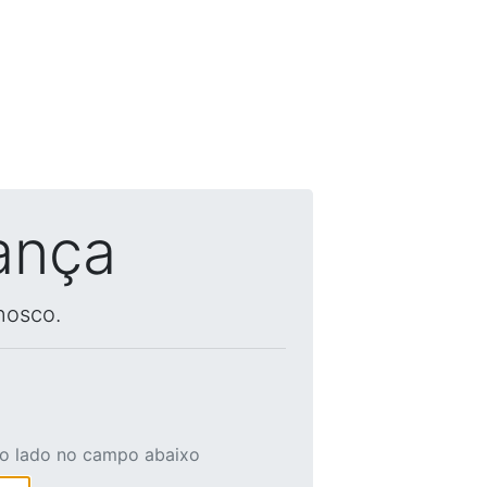
ança
nosco.
ao lado no campo abaixo