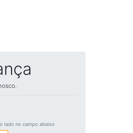
ança
nosco.
ao lado no campo abaixo