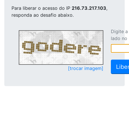
Para liberar o acesso
do IP
216.73.217.103
,
responda ao desafio abaixo.
Digite 
lado no
[trocar imagem]