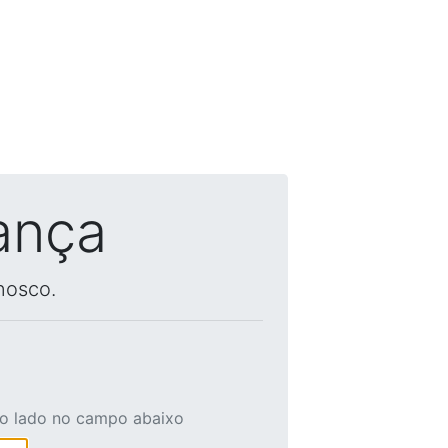
ança
nosco.
ao lado no campo abaixo