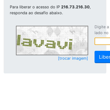
Para liberar o acesso
do IP
216.73.216.30
,
responda ao desafio abaixo.
Digite 
lado no
[trocar imagem]