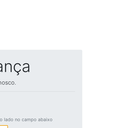
ança
nosco.
ao lado no campo abaixo