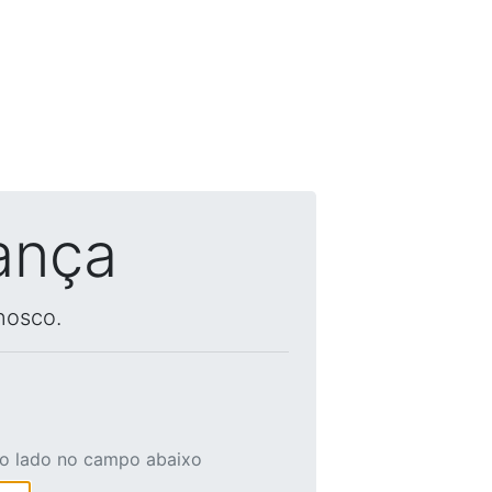
ança
nosco.
ao lado no campo abaixo