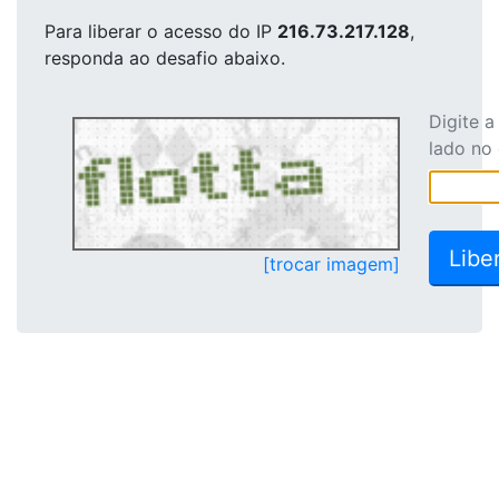
Para liberar o acesso
do IP
216.73.217.128
,
responda ao desafio abaixo.
Digite 
lado no
[trocar imagem]