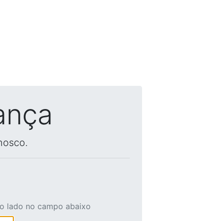
ança
nosco.
ao lado no campo abaixo