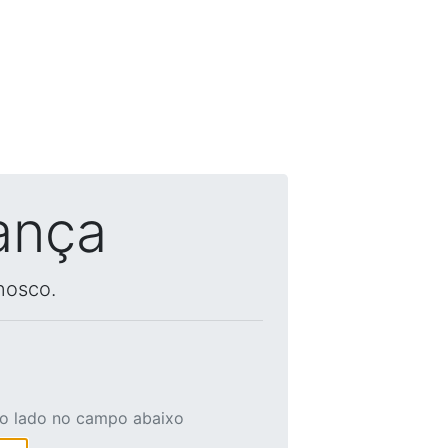
ança
nosco.
ao lado no campo abaixo