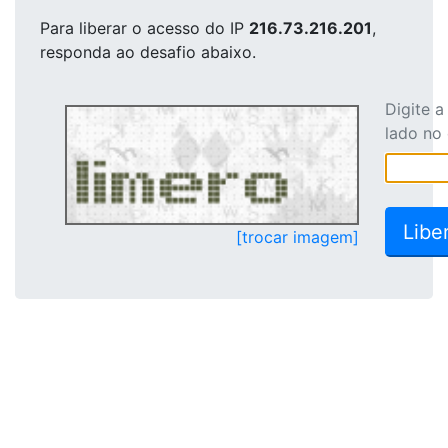
Para liberar o acesso
do IP
216.73.216.201
,
responda ao desafio abaixo.
Digite 
lado no
[trocar imagem]