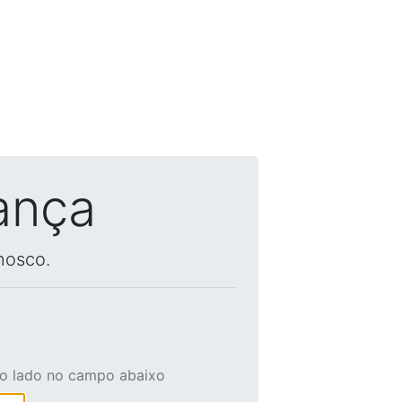
ança
nosco.
ao lado no campo abaixo