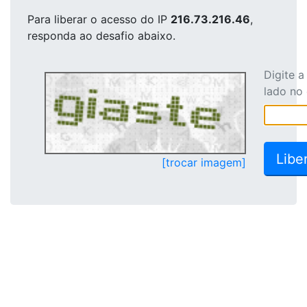
Para liberar o acesso
do IP
216.73.216.46
,
responda ao desafio abaixo.
Digite 
lado no
[trocar imagem]