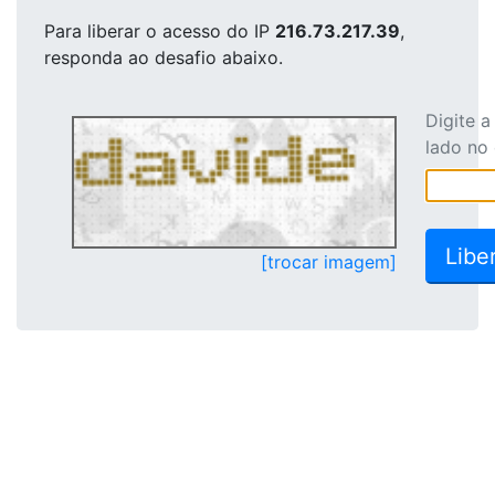
Para liberar o acesso
do IP
216.73.217.39
,
responda ao desafio abaixo.
Digite 
lado no
[trocar imagem]