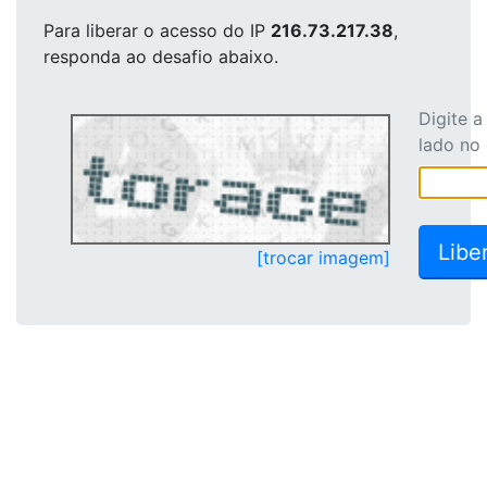
Para liberar o acesso
do IP
216.73.217.38
,
responda ao desafio abaixo.
Digite 
lado no
[trocar imagem]