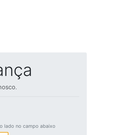
ança
nosco.
ao lado no campo abaixo