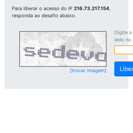
Para liberar o acesso
do IP
216.73.217.154
,
responda ao desafio abaixo.
Digite 
lado no
[trocar imagem]