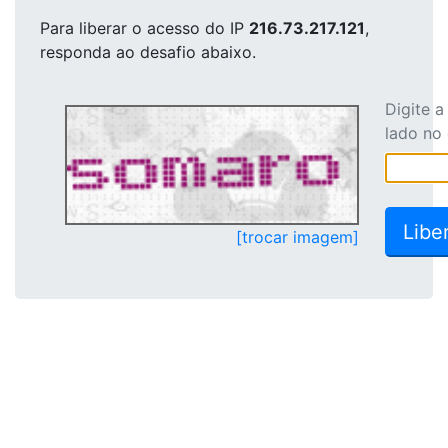
Para liberar o acesso
do IP
216.73.217.121
,
responda ao desafio abaixo.
Digite 
lado no
[trocar imagem]