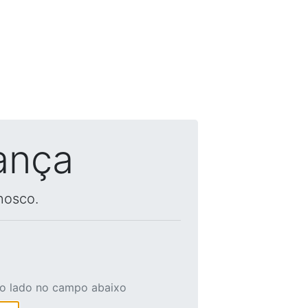
ança
nosco.
ao lado no campo abaixo