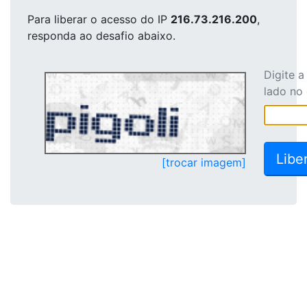
Para liberar o acesso
do IP
216.73.216.200
,
responda ao desafio abaixo.
Digite 
lado no
[trocar imagem]