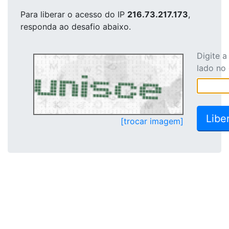
Para liberar o acesso
do IP
216.73.217.173
,
responda ao desafio abaixo.
Digite 
lado no
[trocar imagem]