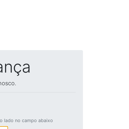
ança
nosco.
ao lado no campo abaixo