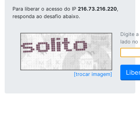
Para liberar o acesso
do IP
216.73.216.220
,
responda ao desafio abaixo.
Digite 
lado no
[trocar imagem]